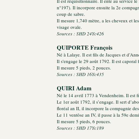
Il est réquisitionnaire. Il ente au service
n°197). Il incorpore ensuite la 2e compagn
coup de sabre.
Il mesure 1,740 mètre, a les cheveux et les
visage ovale.
Sources : SHD 24Yc426
QUIPORTE François
Né à Lalaye. Il est fils de Jacques et d’Anne
Il s'engage le 29 août 1792. Il est caporal
Il mesure 5 pieds, 2 pouces.
Sources : SHD 16Yc435
QUIRI Adam
Né le 14 avril 1773 à Vendenheim. Il est f
Le 1er août 1792, il s’engage. Il sert d’a
floréal an II, il incorpore la compagnie d
Le 11 ventôse an IV, il passe à la 59e dem
Il mesure 5 pieds, 6 pouces.
Sources : SHD 17Yc189