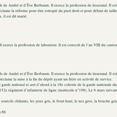
ls de André et d’Ève Berbaum. Il exerce la profession de tisserand. Il e
réclame la réforme pour être estropié du pied droit et pour défaut de tail
 il est dit marié.
exerce la profession de laboureur. Il est conscrit de l’an VIII du cant
ils de André et d’Ève Berbaum. Il exerce la profession de tisserand. Il e
 réclame la mise à la fin du dépôt ayant un frère en activité de service.
est garde national et sert d’abord à la 18e cohorte de la garde nationale 
52e régiment d’infanterie de ligne (matricule n°198). Le 6 mars suivant,
sourcils châtains, les yeux gris, le front haut, le nez gros, la bouche gr
c86