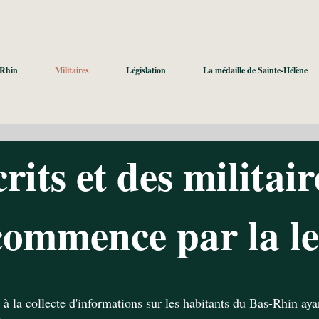
-Rhin
Militaires
Législation
La médaille de Sainte-Hélène
rits et des militair
ommence par la le
e à la collecte d'informations sur les habitants du Bas-Rhin aya