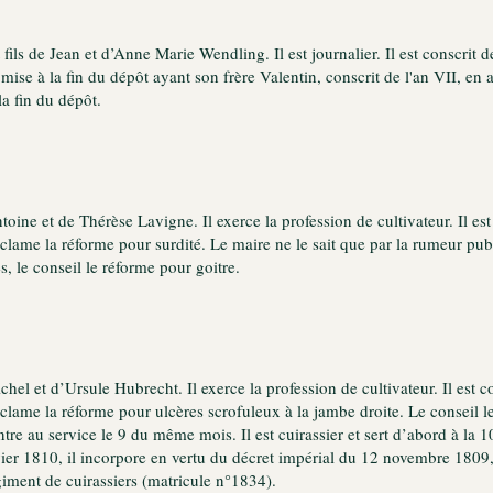
 fils de Jean et d’Anne Marie Wendling. Il est journalier. Il est conscri
a mise à la fin du dépôt ayant son frère Valentin, conscrit de l'an VII, en
la fin du dépôt.
Antoine et de Thérèse Lavigne. Il exerce la profession de cultivateur. Il e
réclame la réforme pour surdité. Le maire ne le sait que par la rumeur pub
 le conseil le réforme pour goitre.
Michel et d’Ursule Hubrecht. Il exerce la profession de cultivateur. Il est 
réclame la réforme pour ulcères scrofuleux à la jambe droite. Le conseil l
entre au service le 9 du même mois. Il est cuirassier et sert d’abord à l
vier 1810, il incorpore en vertu du décret impérial du 12 novembre 1809,
iment de cuirassiers (matricule n°1834).