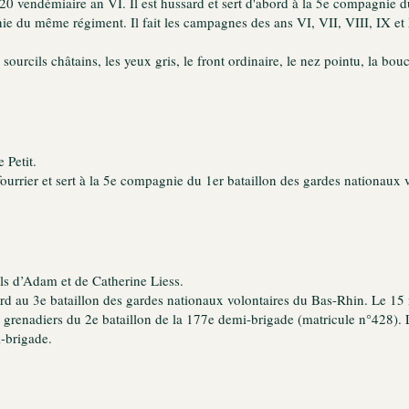
 le 20 vendémiaire an VI. Il est hussard et sert d'abord à la 5e compagnie
ie du même régiment. Il fait les campagnes des ans VI, VII, VIII, IX et X
 sourcils châtains, les yeux gris, le front ordinaire, le nez pointu, la b
 Petit.
 fourrier et sert à la 5e compagnie du 1er bataillon des gardes nationaux
ils d’Adam et de Catherine Liess.
bord au 3e bataillon des gardes nationaux volontaires du Bas-Rhin. Le 15
es grenadiers du 2e bataillon de la 177e demi-brigade (matricule n°428)
i-brigade.