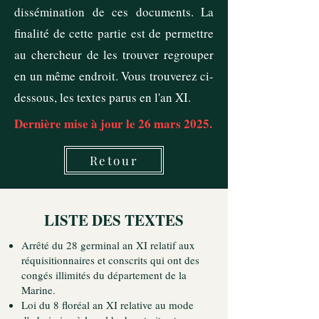
dissémination de ces documents. La
finalité de cette partie est de permettre
au chercheur de les trouver regrouper
en un même endroit. Vous trouverez ci-
dessous, les textes parus en l'an XI.
Dernière mise à jour le 26 mars 2025.
Retour
LISTE DES TEXTES
Arrêté du 28 germinal an XI relatif aux
réquisitionnaires et conscrits qui ont des
congés illimités du département de la
Marine.
Loi du 8 floréal an XI relative au mode