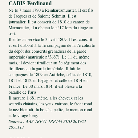
CABIS Ferdinand 
Né le 7 mars 1790 à Reinhardsmunster. Il est fils
de Jacques et de Salomé Schmitt. Il est
journalier. Il est conscrit de 1810 du canton de
Marmoutier, il a obtenu le n°17 lors du tirage au
sort.
Il entre au service le 3 avril 1809. Il est conscrit
et sert d'abord à la 1e compagnie de la 7e cohorte
du dépôt des conscrits grenadiers de la garde
impériale (matricule n°3687). Le 11 du même
mois, il devient tirailleur au 3e régiment des
tirailleurs de la garde impériale. Il fait les
campagnes de 1809 en Autriche, celles de 1810,
1811 et 1812 en Espagne, et celle de 1814 en
France. Le 30 mars 1814, il est blessé à la
bataille de Paris.
Il mesure 1,681 mètre, a les cheveux et les
sourcils châtains, les yeux vairons, le front rond,
le nez bienfait, la bouche petite, le menton rond
et le visage long.
Sources : AAS 1RP71 1RP144 SHD 20Yc23
20Yc113