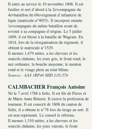
Il entre au service le 10 novembre 1808. Il est
fusilier et sert d’abord à la 2evcompagnie du
4evbataillon du 69evrégiment d’infanterie de
ligne (matricule n°9053). Il incorpore ensuite
1evcompagnie du même bataillon avant de
revenir à sa compagnie d’origine. Le 5 juillet
1809, il est blessé à la bataille de Wagram. En
1814, lors de la réorganisation du régiment, il
obtient le matricule n°1529.
Il mesure 1,679 mètre, a les cheveux et les
sourcils châtains, les yeux gris, le front rond, le
nez ordinaire, la bouche moyenne, le menton
rond et le visage plein au teint blême.
Sources : AAS 1RP48 SHD 21Yc576
CALMBACHER François Antoine
Né le 7 avril 1788 à Seltz. Il est fils de Pierre et
de Marie Anne Ritterer. Il exerce la profession de
tourneur. Il est conscrit de 1808 du canton de
Seltz, il a obtenu le n°78 lors du tirage au sort. Il
est non représenté. Le conseil le réforme.
Il mesure 1,510 mètre, a les cheveux et les
sourcils châtains, les yeux vairons, le front