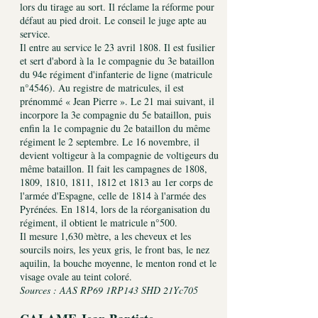
lors du tirage au sort. Il réclame la réforme pour
défaut au pied droit. Le conseil le juge apte au
service.
Il entre au service le 23 avril 1808. Il est fusilier
et sert d'abord à la 1e compagnie du 3e bataillon
du 94e régiment d'infanterie de ligne (matricule
n°4546). Au registre de matricules, il est
prénommé « Jean Pierre ». Le 21 mai suivant, il
incorpore la 3e compagnie du 5e bataillon, puis
enfin la 1e compagnie du 2e bataillon du même
régiment le 2 septembre. Le 16 novembre, il
devient voltigeur à la compagnie de voltigeurs du
même bataillon. Il fait les campagnes de 1808,
1809, 1810, 1811, 1812 et 1813 au 1er corps de
l'armée d'Espagne, celle de 1814 à l'armée des
Pyrénées. En 1814, lors de la réorganisation du
régiment, il obtient le matricule n°500.
Il mesure 1,630 mètre, a les cheveux et les
sourcils noirs, les yeux gris, le front bas, le nez
aquilin, la bouche moyenne, le menton rond et le
visage ovale au teint coloré.
Sources : AAS RP69 1RP143 SHD 21Yc705