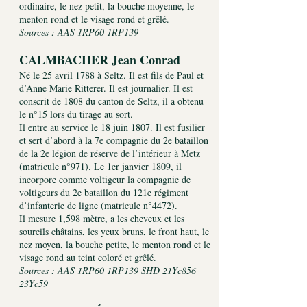
ordinaire, le nez petit, la bouche moyenne, le
menton rond et le visage rond et grêlé.
Sources : AAS 1RP60 1RP139
CALMBACHER Jean Conrad
Né le 25 avril 1788 à Seltz. Il est fils de Paul et
d’Anne Marie Ritterer. Il est journalier. Il est
conscrit de 1808 du canton de Seltz, il a obtenu
le n°15 lors du tirage au sort.
Il entre au service le 18 juin 1807. Il est fusilier
et sert d’abord à la 7e compagnie du 2e bataillon
de la 2e légion de réserve de l’intérieur à Metz
(matricule n°971). Le 1er janvier 1809, il
incorpore comme voltigeur la compagnie de
voltigeurs du 2e bataillon du 121e régiment
d’infanterie de ligne (matricule n°4472).
Il mesure 1,598 mètre, a les cheveux et les
sourcils châtains, les yeux bruns, le front haut, le
nez moyen, la bouche petite, le menton rond et le
visage rond au teint coloré et grêlé.
Sources : AAS 1RP60 1RP139 SHD 21Yc856
23Yc59