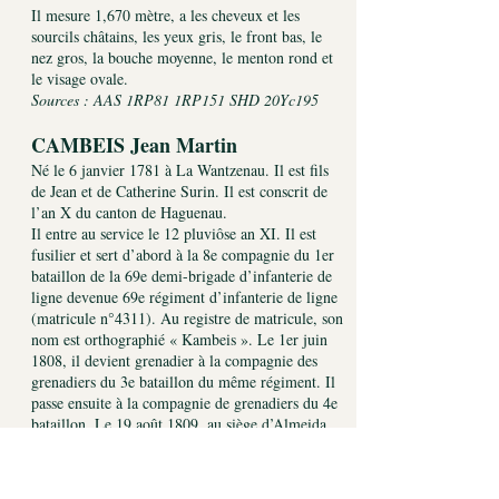
Il mesure 1,670 mètre, a les cheveux et les
sourcils châtains, les yeux gris, le front bas, le
nez gros, la bouche moyenne, le menton rond et
le visage ovale.
Sources : AAS 1RP81 1RP151 SHD 20Yc195
CAMBEIS Jean Martin
Né le 6 janvier 1781 à La Wantzenau. Il est fils
de Jean et de Catherine Surin. Il est conscrit de
l’an X du canton de Haguenau.
Il entre au service le 12 pluviôse an XI. Il est
fusilier et sert d’abord à la 8e compagnie du 1er
bataillon de la 69e demi-brigade d’infanterie de
ligne devenue 69e régiment d’infanterie de ligne
(matricule n°4311). Au registre de matricule, son
nom est orthographié « Kambeis ». Le 1er juin
1808, il devient grenadier à la compagnie des
grenadiers du 3e bataillon du même régiment. Il
passe ensuite à la compagnie de grenadiers du 4e
bataillon. Le 19 août 1809, au siège d’Almeida,
il est blessé par un biscaïen au-dessus du sourcil
gauche. Il entre à l’hôpital et est rayé des
contrôles des bataillons de guerre le 31 décembre